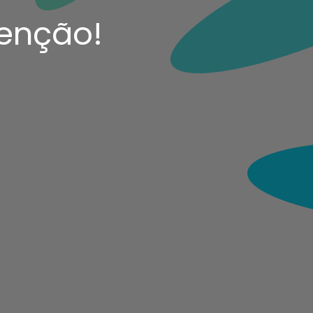
enção!